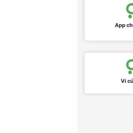
App ch
Ví củ