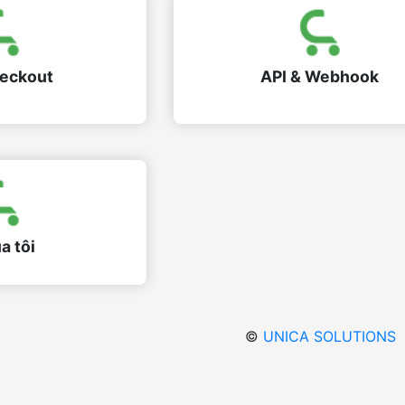
eckout
API & Webhook
a tôi
©
UNICA SOLUTIONS